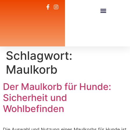
Unsere Leistungen
Zum Regenbogen
Zum Club der Tierhilfe
Schlagwort:
Maulkorb
Der Maulkorb für Hunde:
Sicherheit und
Wohlbefinden
Die Auswahl und Nutzung eines Maulkorbs für Hunde ist