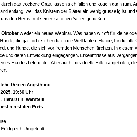
 durch das trockene Gras, lassen sich fallen und kugeln darin rum. 
and entlang, weil das Knistern der Blätter ein wenig grusselig ist un
 uns den Herbst mit seinen schönen Seiten genießen.
m
Oktober
wieder ein neues Webinar. Was haben wir oft für kleine ode
unde, die gar nicht sicher durch die Welt laufen. Hunde, für die all
ind, und Hunde, die sich vor fremden Menschen fürchten. In diesem 
de und deren Entwicklung eingegangen. Erkenntnisse aus Vergangen
ines Hundes beleuchtet. Aber auch individuelle Hilfen angeboten, di
hen.
stehe Deinen Angsthund
.2025, 19:30 Uhr
 Tierärztin, Warstein
bestimmst den Preis
üße
e Erfolgreich Umgetopft