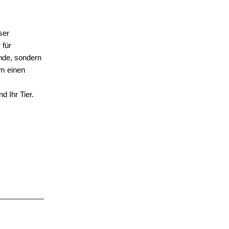
ser
 für
unde, sondern
am einen
d Ihr Tier.