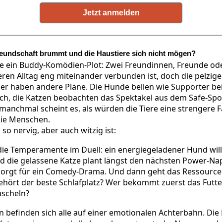
Jetzt anmelden
eundschaft brummt und die Haustiere sich nicht mögen?
ie ein Buddy-Komödien-Plot: Zwei Freundinnen, Freunde ode
ren Alltag eng miteinander verbunden ist, doch die pelzig
r haben andere Pläne. Die Hunde bellen wie Supporter be
ch, die Katzen beobachten das Spektakel aus dem Safe-Sp
 manchmal scheint es, als würden die Tiere eine strengere 
die Menschen.
o nervig, aber auch witzig ist:
die Temperamente im Duell: ein energiegeladener Hund will
d die gelassene Katze plant längst den nächsten Power-Nap
orgt für ein Comedy-Drama. Und dann geht das Ressourc
ehört der beste Schlafplatz? Wer bekommt zuerst das Futte
scheln?
n befinden sich alle auf einer emotionalen Achterbahn. Di