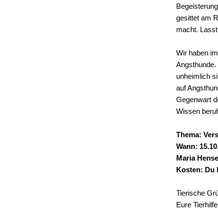
Begeisterung
gesittet am R
macht. Lasst
Wir haben i
Angsthunde. H
unheimlich s
auf Angsthun
Gegenwart de
Wissen beru
Thema: Ver
Wann: 15.10
Maria Hense,
Kosten: Du 
Tierische Gr
Eure Tierhilf