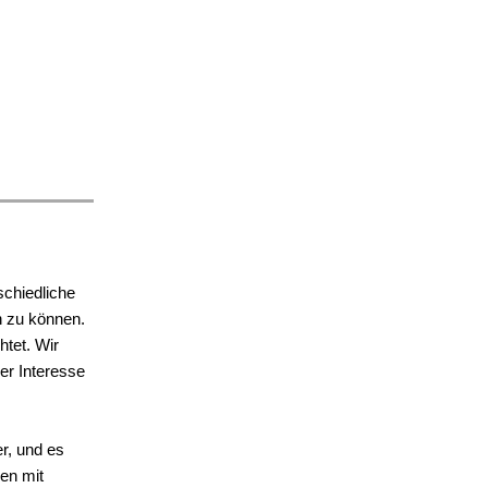
schiedliche
en zu können.
htet. Wir
er Interesse
r, und es
ben mit