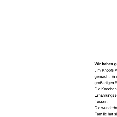
Wir haben g
Jim Knopfs W
gemacht. Eri
großartigen S
Die Knochen w
Ernährungssc
fressen.
Die wunderba
Familie hat s