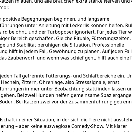
 Katzen miauen, und alle brauchen extra starke Nerven und 
mor.
 positive Begegnungen beginnen, und langsame
hrungen unter Anleitung mit Leckerlis können helfen. Ru
ird belohnt, und der Turboposer ignoriert. Für jedes Tier w
iger Bereich geschaffen. Gleiche Rituale, Fütterungszeiten,
e und Stabilität beruhigen die Situation. Professionelle
ng hilft in jedem Fall, Gewöhnung zu planen. Auf jeden Fal
 das Zauberwort, und wenn was schief geht, hilft auch eine 
 jeden Fall getrennte Fütterungs- und Schlafbereiche ein. 
 Hecheln, Zittern, Ohrenlage, also Stresssignale, ernst.
hrungen immer unter Beobachtung stattfinden lassen un
gehen. Bei zwei Hunden helfen gemeinsame Spaziergänge
Boden. Bei Katzen zwei vor der Zusammenführung getrenn
schaft in einer Situation, in der sich die Tiere nicht ausstehe
erung – aber keine ausweglose Comedy-Show. Mit klarer