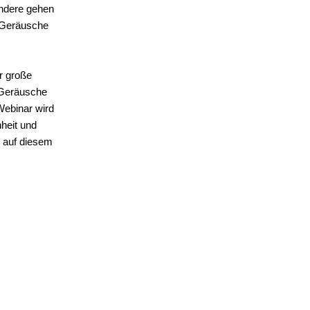
Andere gehen
d Geräusche
r große
e Geräusche
Webinar wird
heit und
e auf diesem