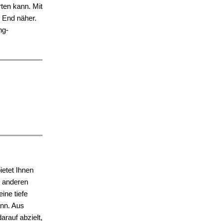
ten kann. Mit
 End näher.
ng-
ietet Ihnen
m anderen
ine tiefe
ann. Aus
arauf abzielt,