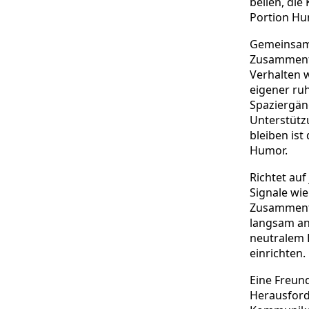
bellen, die
Portion Hu
Gemeinsam
Zusammenfü
Verhalten w
eigener ruh
Spaziergäng
Unterstützu
bleiben ist
Humor.
Richtet auf
Signale wie
Zusammenfü
langsam an
neutralem 
einrichten.
Eine Freund
Herausford