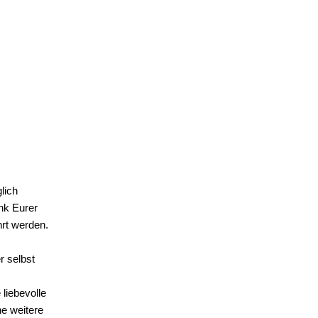
lich
nk Eurer
hrt werden.
r selbst
liebevolle
ne weitere