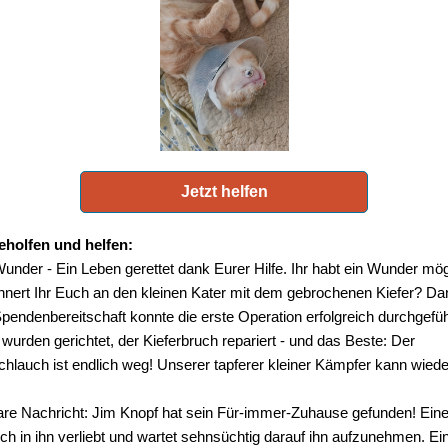
Jetzt helfen
eholfen und helfen:
under - Ein Leben gerettet dank Eurer Hilfe. Ihr habt ein Wunder mög
nnert Ihr Euch an den kleinen Kater mit dem gebrochenen Kiefer? Da
pendenbereitschaft konnte die erste Operation erfolgreich durchgefü
urden gerichtet, der Kieferbruch repariert - und das Beste: Der
hlauch ist endlich weg! Unserer tapferer kleiner Kämpfer kann wiede
re Nachricht: Jim Knopf hat sein Für-immer-Zuhause gefunden! Eine 
ich in ihn verliebt und wartet sehnsüchtig darauf ihn aufzunehmen. Ei