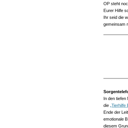
OP steht noc
Eurer Hilfe 
Ihr seid die
gemeinsam re
Sorgentelef
In den tiefen
die
„Tierhilfe
Ende der Lei
emotionale B
diesem Grund 