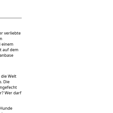
r verliebte
en
i einem
ot auf dem
Fanbase
 die Welt
. Die
engefecht
r? Wer darf
e Hunde