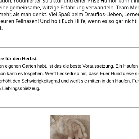
on, routinierter Struktur und einer Prise Humor könnt ihr
n eine gemeinsame, witzige Erfahrung verwandeln. Team Me
 mehr, als man denkt. Viel Spaß beim Drauflos-Lieben, Lern
euren Fellnasen! Und holt Euch Hilfe, wenn es so gar nicht
t.
ee für den Herbst
en eigenen Garten habt, ist das die beste Voraussetzung. Ein Haufen
on kann es losgehen. Werft Leckerli so hin, dass Euer Hund diese sie
erhöht den Schwierigkeitsgrad und werft sie mitten in den Haufen. Fun
 Lieblingsspielzeug.