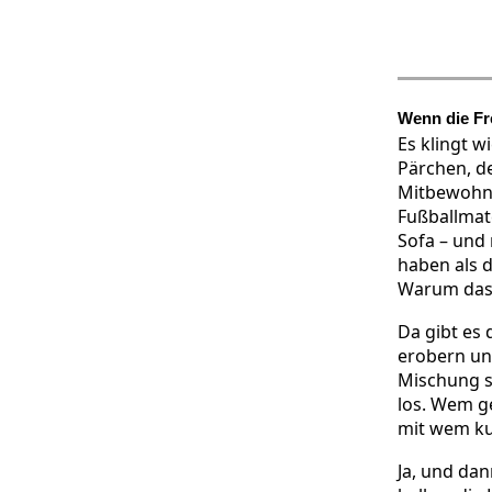
Wenn die Fr
Es klingt w
Pärchen, de
Mitbewohne
Fußballmat
Sofa – und
haben als 
Warum das s
Da gibt es 
erobern un
Mischung s
los. Wem g
mit wem ku
Ja, und dan