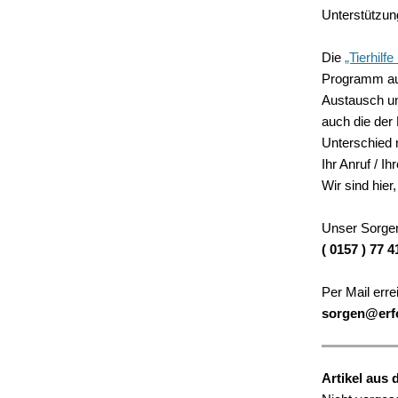
Unterstützun
Die
„Tierhilf
Programm auf
Austausch un
auch die der
Unterschied
Ihr Anruf / I
Wir sind hier
Unser Sorgen
( 0157 ) 77 4
Per Mail erre
sorgen@erfo
Artikel aus