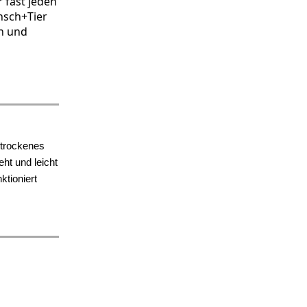
 fast jeden
nsch+Tier
en und
 trockenes
ht und leicht
ktioniert